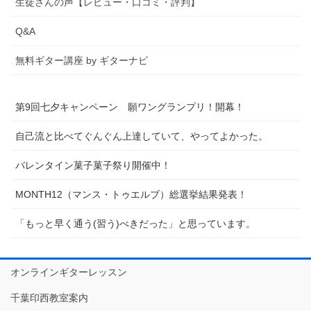
生徒さんの声【レビュー・口コミ・評判】
Q&A
無料ギター講座 by ギターナビ
第9回七夕キャンペーン 願ワングランプリ！開幕！
自己流と比べてぐんぐん上達していて、やってよかった。
バレンタイン菓子菓子祭り開催中！
MONTH12（マンス・トゥエルブ）総選挙結果発表！
「もっと早く通う(習う)べきだった」と思っています。
オンラインギターレッスン
千葉印西教室案内