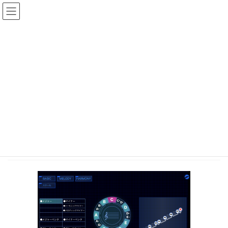
Skip
Skip
to
to
the
the
content
Navigation
Posts
HOME
オンラインギターレッスンのギターナビ｜格安個人レッスン｜初心者子供から大
人までおすすめのギター教室
p_gwost_1
2021年11月21日
/ Last updated :
2021年11月21日
webmaster
p_gwost_1