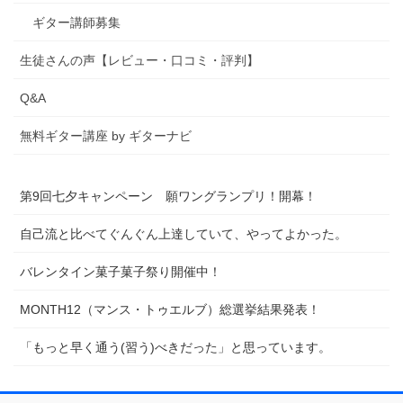
ギター講師募集
生徒さんの声【レビュー・口コミ・評判】
Q&A
無料ギター講座 by ギターナビ
第9回七夕キャンペーン 願ワングランプリ！開幕！
自己流と比べてぐんぐん上達していて、やってよかった。
バレンタイン菓子菓子祭り開催中！
MONTH12（マンス・トゥエルブ）総選挙結果発表！
「もっと早く通う(習う)べきだった」と思っています。