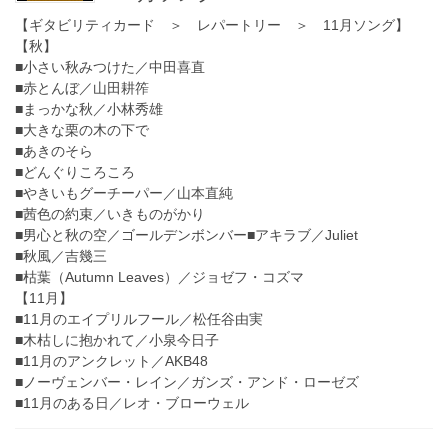
【ギタビリティカード ＞ レパートリー ＞ 11月ソング】
【秋】
■小さい秋みつけた／中田喜直
■赤とんぼ／山田耕筰
■まっかな秋／小林秀雄
■大きな栗の木の下で
■あきのそら
■どんぐりころころ
■やきいもグーチーパー／山本直純
■茜色の約束／いきものがかり
■男心と秋の空／ゴールデンボンバー■アキラブ／Juliet
■秋風／吉幾三
■枯葉（Autumn Leaves）／ジョゼフ・コズマ
【11月】
■11月のエイプリルフール／松任谷由実
■木枯しに抱かれて／小泉今日子
■11月のアンクレット／AKB48
■ノーヴェンバー・レイン／ガンズ・アンド・ローゼズ
■11月のある日／レオ・ブローウェル