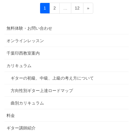
Posts
Page
Page
Page
1
2
…
12
»
pagination
無料体験・お問い合わせ
オンラインレッスン
千葉印西教室案内
カリキュラム
ギターの初級、中級、上級の考え方について
方向性別ギター上達ロードマップ
曲別カリキュラム
料金
ギター講師紹介