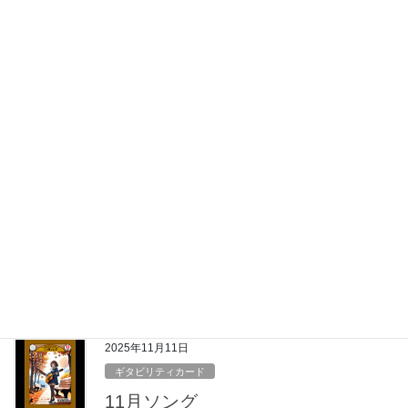
2025年11月21日
ギタビリティカード
MONTH12（マンス・トゥエルブ）
総選挙
一年に渡るギタビリティカード、「月別ソング編」が１周廻って
この度、完成とあいなりました。 ひと段落を記念しまして、
MONTH 12（マンス・トゥエルブ）総選挙を開催します！ １２枚
のイラストの中からご自分の 「推し」を選んで投票しましょう！ 
素敵な賞品をプレゼントします！  【賞品】 特賞：お月謝１ヶ月無
料！ 最多投票の中から抽選で１名 最多投票賞：お菓子一封 最多投
票の方全員 開催期間：2025年11月20日〜12月28日 投票場所：ギ
ターナビ２F ラウンジ 投票資格：ギターナビでレッスンを受講し
ている生徒様本人 ※今回のイベントはご家族、送迎の方は参加で
きません。
2025年11月11日
ギタビリティカード
11月ソング