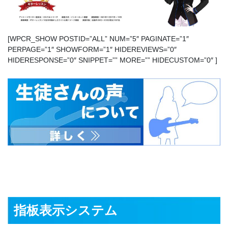
[WPCR_SHOW POSTID=”ALL” NUM=”5″ PAGINATE=”1″
PERPAGE=”1″ SHOWFORM=”1″ HIDEREVIEWS=”0″
HIDERESPONSE=”0″ SNIPPET=”” MORE=”” HIDECUSTOM=”0″ ]
指板表示システム