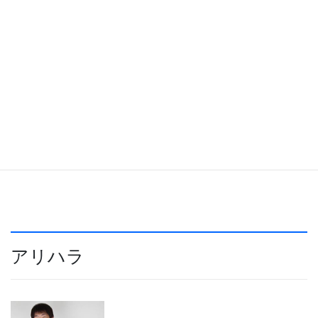
に参加。
2015年、菅沼孝三氏がドラムを務めるハード
ロックバンド『MARCHING OUT』に加入、
『ROCK WILL NEVER DIE』リリース。
2018年、Plastic Dogsを結成、1stアルバ
ム『GROWL』リリース。
アリハラ