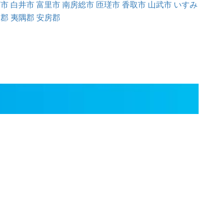
西市
白井市
富里市
南房総市
匝瑳市
香取市
山武市
いすみ
生郡
夷隅郡
安房郡