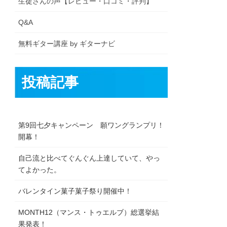
生徒さんの声【レビュー・口コミ・評判】
Q&A
無料ギター講座 by ギターナビ
投稿記事
第9回七夕キャンペーン 願ワングランプリ！
開幕！
自己流と比べてぐんぐん上達していて、やっ
てよかった。
バレンタイン菓子菓子祭り開催中！
MONTH12（マンス・トゥエルブ）総選挙結
果発表！