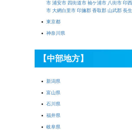
市
浦安市
四街道市
袖ケ浦市
八街市
印
市
大網白里市
印旛郡
香取郡
山武郡
長
東京都
神奈川県
【中部地方】
新潟県
富山県
石川県
福井県
岐阜県