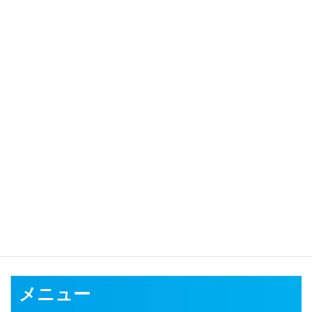
対応可能地域
千葉市
銚子市
市川市
船橋市
館山市
木更津市
松戸市
野田市
茂原
市
成田市
佐倉市
東金市
旭市
習志野市
柏市
勝浦市
市原市
流山市
八千代市
我孫子市
鴨川市
鎌ケ谷市
君津市
富津市
浦安市
四街道
市
袖ケ浦市
八街市
印西市
白井市
富里市
南房総市
匝瑳市
香取市
山武市
いすみ市
大網白里市
印旛郡
香取郡
山武郡
長生郡
夷隅郡
安房郡
メニュー