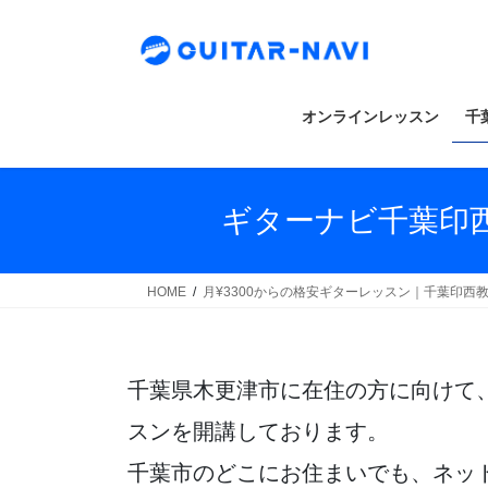
Skip
Skip
to
to
the
the
content
Navigation
オンラインレッスン
千
ギターナビ千葉印
HOME
月¥3300からの格安ギターレッスン｜千葉印西
千葉県木更津市に在住の方に向けて
スンを開講しております。
千葉市のどこにお住まいでも、ネッ