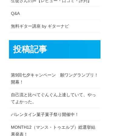
生徒さんの声【レビュー・口コミ・評判】
Q&A
無料ギター講座 by ギターナビ
投稿記事
第9回七夕キャンペーン 願ワングランプリ！
開幕！
自己流と比べてぐんぐん上達していて、やっ
てよかった。
バレンタイン菓子菓子祭り開催中！
MONTH12（マンス・トゥエルブ）総選挙結
果発表！