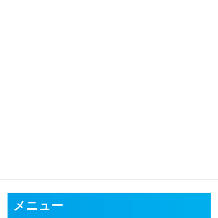
対応可能地域
千葉市
銚子市
市川市
船橋市
館山市
木更津市
松戸市
野田市
茂原
市
成田市
佐倉市
東金市
旭市
習志野市
柏市
勝浦市
市原市
流山市
八千代市
我孫子市
鴨川市
鎌ケ谷市
君津市
富津市
浦安市
四街道
市
袖ケ浦市
八街市
印西市
白井市
富里市
南房総市
匝瑳市
香取市
山武市
いすみ市
大網白里市
印旛郡
香取郡
山武郡
長生郡
夷隅郡
安房郡
メニュー