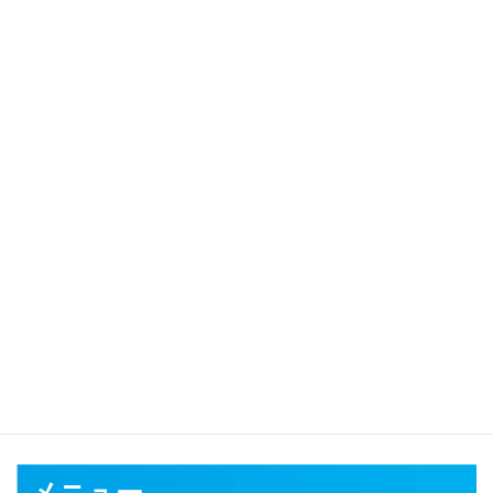
カテゴリ
対応可能地域
千葉市
銚子市
市川市
船橋市
館山市
木更津市
松戸市
野田市
茂原
市
成田市
佐倉市
東金市
旭市
習志野市
柏市
勝浦市
市原市
流山市
八千代市
我孫子市
鴨川市
鎌ケ谷市
君津市
富津市
浦安市
四街道
市
袖ケ浦市
八街市
印西市
白井市
富里市
南房総市
匝瑳市
香取市
山武市
いすみ市
大網白里市
印旛郡
香取郡
山武郡
長生郡
夷隅郡
安房郡