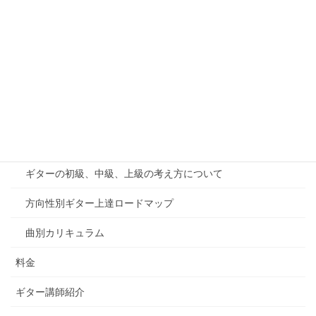
メニュー
無料体験・お問い合わせ
オンラインレッスン
千葉印西教室案内
カリキュラム
ギターの初級、中級、上級の考え方について
方向性別ギター上達ロードマップ
曲別カリキュラム
料金
ギター講師紹介