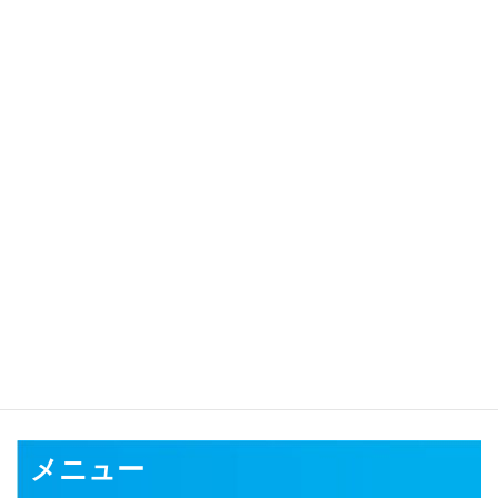
対応可能地域
千葉市
銚子市
市川市
船橋市
館山市
木更津市
松戸市
野田市
茂原
市
成田市
佐倉市
東金市
旭市
習志野市
柏市
勝浦市
市原市
流山市
八千代市
我孫子市
鴨川市
鎌ケ谷市
君津市
富津市
浦安市
四街道
市
袖ケ浦市
八街市
印西市
白井市
富里市
南房総市
匝瑳市
香取市
山武市
いすみ市
大網白里市
印旛郡
香取郡
山武郡
長生郡
夷隅郡
安房郡
メニュー