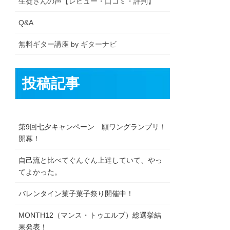
生徒さんの声【レビュー・口コミ・評判】
Q&A
無料ギター講座 by ギターナビ
投稿記事
第9回七夕キャンペーン 願ワングランプリ！
開幕！
自己流と比べてぐんぐん上達していて、やっ
てよかった。
バレンタイン菓子菓子祭り開催中！
MONTH12（マンス・トゥエルブ）総選挙結
果発表！