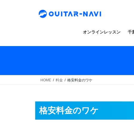
Skip
Skip
to
to
the
the
content
Navigation
オンラインレッスン
千
HOME
料金
格安料金のワケ
格安料金のワケ