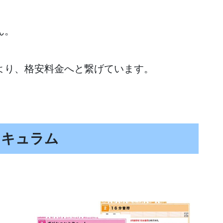
ん。
より、格安料金へと繋げています。
リキュラム