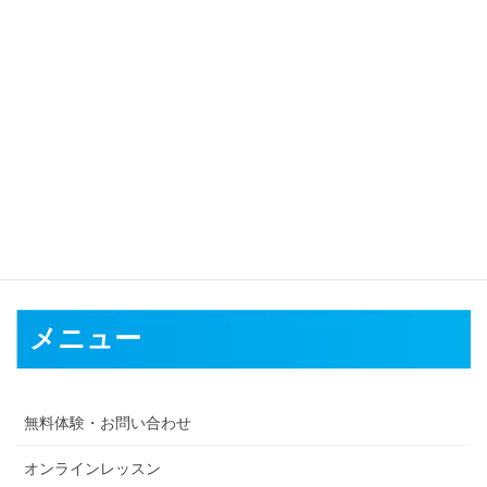
対応可能地域
盛岡市
宮古市
大船渡市
花巻市
北上市
久慈市
遠野市
一関市
陸前
高田市
釜石市
二戸市
八幡平市
奥州市
滝沢市
岩手郡
紫波郡
和賀
郡
胆沢郡
西磐井郡
気仙郡
上閉伊郡
下閉伊郡
九戸郡
二戸
メニュー
無料体験・お問い合わせ
オンラインレッスン