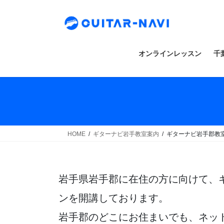
Skip
Skip
to
to
the
the
content
Navigation
オンラインレッスン
千
HOME
ギターナビ岩手教室案内
ギターナビ岩手郡教
岩手県岩手郡に在住の方に向けて、
ンを開講しております。
岩手郡のどこにお住まいでも、ネッ