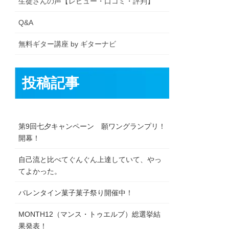
生徒さんの声【レビュー・口コミ・評判】
Q&A
無料ギター講座 by ギターナビ
投稿記事
第9回七夕キャンペーン 願ワングランプリ！
開幕！
自己流と比べてぐんぐん上達していて、やっ
てよかった。
バレンタイン菓子菓子祭り開催中！
MONTH12（マンス・トゥエルブ）総選挙結
果発表！