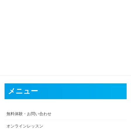
対応可能地域
盛岡市
宮古市
大船渡市
花巻市
北上市
久慈市
遠野市
一関市
陸前
高田市
釜石市
二戸市
八幡平市
奥州市
滝沢市
岩手郡
紫波郡
和賀
郡
胆沢郡
西磐井郡
気仙郡
上閉伊郡
下閉伊郡
九戸郡
二戸
メニュー
無料体験・お問い合わせ
オンラインレッスン