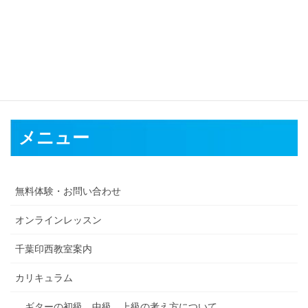
体感的にキーの音は落ち着く感じがします。
「その曲の最初のコードがキー」は間違った認識ですので
気をつけましょう。
メニュー
無料体験・お問い合わせ
オンラインレッスン
千葉印西教室案内
カリキュラム
ギターの初級、中級、上級の考え方について