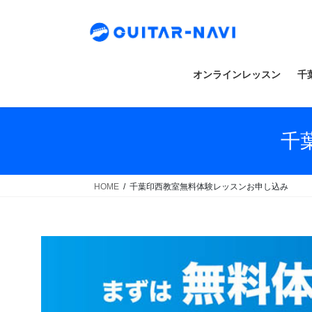
Skip
Skip
to
to
the
the
content
Navigation
オンラインレッスン
千
千
HOME
千葉印西教室無料体験レッスンお申し込み