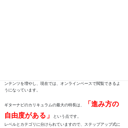
ます。従って、入会をご希望されたにもかかわらず、満枠のため
お待ちいただいたり、ご希望のレッスン枠を確保することができ
ないこともあるかと思います。その点はご容赦くださいませ。
「カリキュラム満足度No.1」獲得
について
カリキュラムもギターナビ創業当初からコツコツと制作を続けて
きましたので、獲得はありがたいです！
最初は、紙媒体の簡単なテキストから始まりましたが、徐々にコ
ンテンツを増やし、現在では、オンラインベースで閲覧できるよ
うになっています。
「進み方の
ギターナビのカリキュラムの最大の特長は、
自由度がある」
という点です。
レベルとカテゴリに分けられていますので、ステップアップ式に