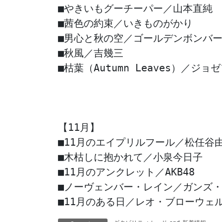
■やきいもグーチーパー／山本直純

■茜色の約束／いきものがかり

■男心と秋の空／ゴールデンボンバー■ア
■秋風／吉幾三

■枯葉（Autumn Leaves）／ジョ
【11月】

■11月のエイプリルフール／松任谷由
■木枯しに抱かれて／小泉今日子

■11月のアンクレット／AKB48

■ノーヴェンバー・レイン／ガンズ・
■11月のある日／レオ・ブローウェ