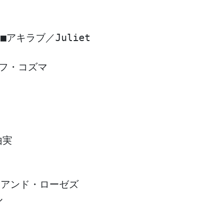
キラブ／Juliet

ゼフ・コズマ

実

アンド・ローゼズ

ル