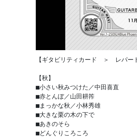
【ギタビリティカード　＞　レパート
【秋】

■小さい秋みつけた／中田喜直

■赤とんぼ／山田耕筰

■まっかな秋／小林秀雄

■大きな栗の木の下で

■あきのそら

■どんぐりころころ
