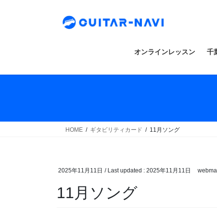
Skip
Skip
to
to
the
the
content
Navigation
オンラインレッスン
千
HOME
ギタビリティカード
11月ソング
2025年11月11日
/ Last updated :
2025年11月11日
webmas
11月ソング