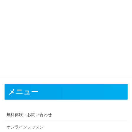
対応可能地域
前橋市
高崎市
桐生市
伊勢崎市
太田市
沼田市
館林市
渋川市
藤岡
市
富岡市
安中市
みどり市
北群馬郡
多野郡
甘楽郡
吾妻郡
利根郡
佐波郡
邑楽郡
メニュー
無料体験・お問い合わせ
オンラインレッスン