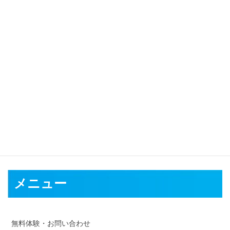
対応可能地域
長野市
松本市
上田市
岡谷市
飯田市
諏訪市
須坂市
小諸市
伊那市
駒ヶ根市 中野市 大町市 飯山市 茅野市 塩尻市 佐久市 千曲市 東御
市 安曇野市
南佐久郡
北佐久郡
小県郡
諏訪郡
上伊那郡
下伊那郡
木曽郡
東筑摩郡
北安曇郡
埴科郡
上高井郡
下高井郡
上水内郡
下
水内郡
メニュー
無料体験・お問い合わせ