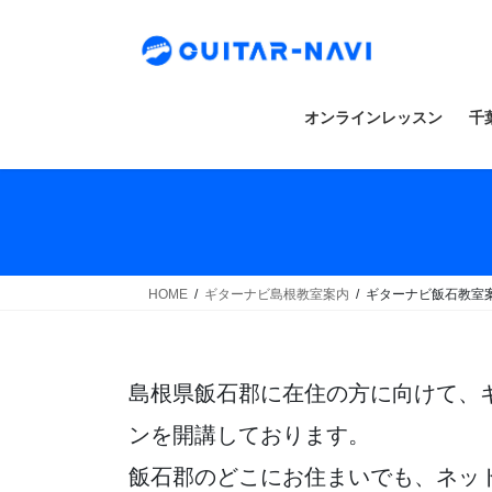
Skip
Skip
to
to
the
the
content
Navigation
オンラインレッスン
千
HOME
ギターナビ島根教室案内
ギターナビ飯石教室
島根県飯石郡に在住の方に向けて、
ンを開講しております。
飯石郡のどこにお住まいでも、ネッ