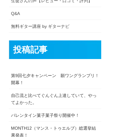
生徒さんの声【レビュー・口コミ・評判】
Q&A
無料ギター講座 by ギターナビ
投稿記事
第9回七夕キャンペーン 願ワングランプリ！
開幕！
自己流と比べてぐんぐん上達していて、やっ
てよかった。
バレンタイン菓子菓子祭り開催中！
MONTH12（マンス・トゥエルブ）総選挙結
果発表！