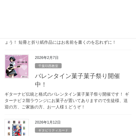
ゲット！涼しげなお菓子！＞ 願い事を飾ってくれた生徒さんのな
かから、抽選で一名様に涼しげなお菓子をプレゼント！ ★その３
＜この一折に願いをこめて！折り紙コンテスト！＞ 余力のある方
は折り紙で笹を飾ってください。鶴でも兜でも、あなたのレパー
トリーを披露してください。何個でも可！作品の中から抽選で商
品をプレゼント！ さあ皆さんで七夕イベントを楽しんでいきまし
ょう！ 短冊と折り紙作品にはお名前を書くのを忘れずに！
2026年2月7日
千葉印西教室
バレンタイン菓子菓子祭り開催
中！
ギターナビ伝統と格式のバレンタイン菓子菓子祭り開催です！ ギ
ターナビ２階ラウンジにお菓子が置いてありますので生徒様、送
迎の方、ご家族の方、お一人様１どうぞ！
2026年1月12日
ギタビリティカード