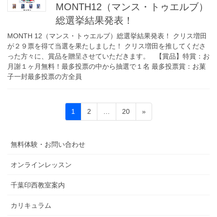
MONTH12（マンス・トゥエルブ）
総選挙結果発表！
MONTH 12（マンス・トゥエルブ）総選挙結果発表！ クリス増田
が２９票を得て当選を果たしました！ クリス増田を推してくださ
った方々に、賞品を贈呈させていただきます。 【賞品】特賞：お
月謝１ヶ月無料！最多投票の中から抽選で１名 最多投票賞：お菓
子一封最多投票の方全員
Posts
Page
Page
Page
1
2
…
20
»
pagination
無料体験・お問い合わせ
オンラインレッスン
千葉印西教室案内
カリキュラム