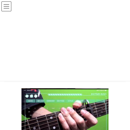
Skip
Skip
to
to
the
the
content
Navigation
Posts
HOME
ギター指板画面表示システム、「ゴースト」導入スタート！
p_gwost_14
2021年7月27日
/ Last updated :
2021年7月27日
webmaster
p_gwost_14