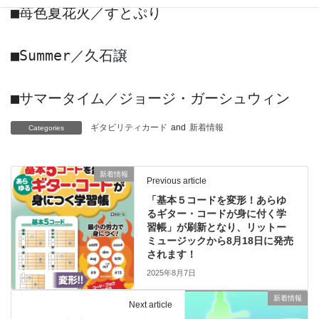
■苺色夏花火／すとぷり 

■Summer／久石譲 

■サマータイム／ジョージ・ガーシュウィン 
ギタビリティカード
and
新着情報
Categories
新着情報
Previous article
「基本５コードを変形！あらゆ
るギター・コードが身に付く学
習帳」が刷新となり、リットー
ミュージックから8月18日に発売
されます！
2025年8月7日
新着情報
Next article