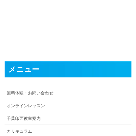
顔出ししなくても良いですか？
はい。大丈夫です。
特に女性の方は、お化粧する手間も省けるので、顔出し無
しのほうが気が楽に感じられる方も多いようです。
メニュー
無料体験・お問い合わせ
オンラインレッスン
千葉印西教室案内
カリキュラム