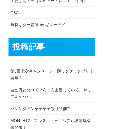
生徒さんの声【レビュー・口コミ・評判】
Q&A
無料ギター講座 by ギターナビ
投稿記事
第9回七夕キャンペーン 願ワングランプリ！
開幕！
自己流と比べてぐんぐん上達していて、やっ
てよかった。
バレンタイン菓子菓子祭り開催中！
MONTH12（マンス・トゥエルブ）総選挙結
果発表！