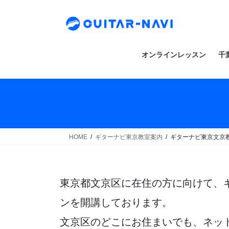
Skip
Skip
to
to
the
the
content
Navigation
オンラインレッスン
千
HOME
ギターナビ東京教室案内
ギターナビ東京文京
東京都文京区に在住の方に向けて、
ンを開講しております。
文京区のどこにお住まいでも、ネッ