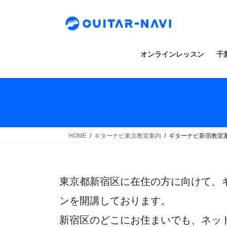
Skip
Skip
to
to
the
the
content
Navigation
オンラインレッスン
千
HOME
ギターナビ東京教室案内
ギターナビ新宿教室
東京都新宿区に在住の方に向けて、
ンを開講しております。
新宿区のどこにお住まいでも、ネッ