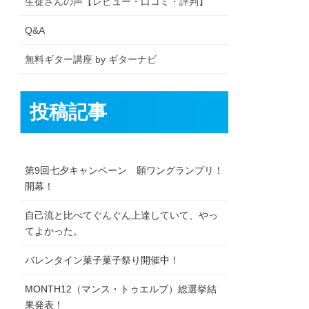
生徒さんの声【レビュー・口コミ・評判】
Q&A
無料ギター講座 by ギターナビ
投稿記事
第9回七夕キャンペーン 願ワングランプリ！
開幕！
自己流と比べてぐんぐん上達していて、やっ
てよかった。
バレンタイン菓子菓子祭り開催中！
MONTH12（マンス・トゥエルブ）総選挙結
果発表！