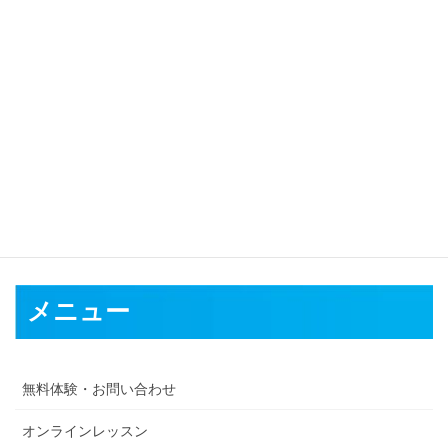
対応可能地域
熊本市
八代市
人吉市
荒尾市
水俣市
玉名市
山鹿市
菊池市
宇土市
上天草市
宇城市
阿蘇市
天草市
合志市
下益城郡
玉名郡
菊池郡
阿
蘇郡
上益城郡
八代郡
葦北郡
球磨郡
天草郡
メニュー
無料体験・お問い合わせ
オンラインレッスン