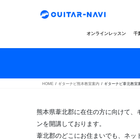
Skip
Skip
to
to
the
the
content
Navigation
オンラインレッスン
千
HOME
ギターナビ熊本教室案内
ギターナビ葦北教室
熊本県葦北郡に在住の方に向けて、
ンを開講しております。
葦北郡のどこにお住まいでも、ネッ