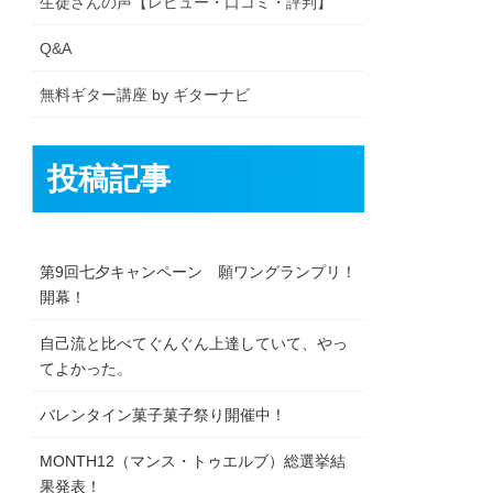
生徒さんの声【レビュー・口コミ・評判】
Q&A
無料ギター講座 by ギターナビ
投稿記事
第9回七夕キャンペーン 願ワングランプリ！
開幕！
自己流と比べてぐんぐん上達していて、やっ
てよかった。
バレンタイン菓子菓子祭り開催中！
MONTH12（マンス・トゥエルブ）総選挙結
果発表！