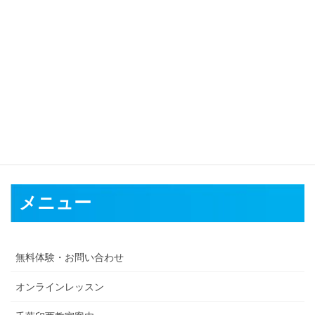
対応可能地域
福井市
敦賀市
小浜市
大野市
勝山市
鯖江市
あわら市
越前市
坂井
市
吉田郡
今立郡
南条郡
丹生郡
三方郡
大飯郡
三方上中郡
メニュー
無料体験・お問い合わせ
オンラインレッスン