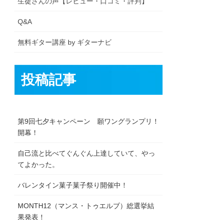
生徒さんの声【レビュー・口コミ・評判】
Q&A
無料ギター講座 by ギターナビ
投稿記事
第9回七夕キャンペーン 願ワングランプリ！
開幕！
自己流と比べてぐんぐん上達していて、やっ
てよかった。
バレンタイン菓子菓子祭り開催中！
MONTH12（マンス・トゥエルブ）総選挙結
果発表！