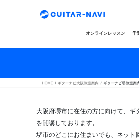
Skip
Skip
to
to
the
the
content
Navigation
オンラインレッスン
千
HOME
ギターナビ大阪教室案内
ギターナビ堺教室案
大阪府堺市に在住の方に向けて、ギ
を開講しております。
堺市のどこにお住まいでも、ネット