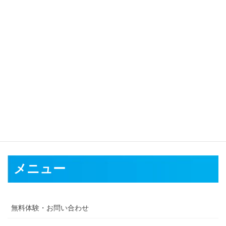
対応可能地域
大阪市
堺市
岸和田市
豊中市
池田市 吹田市 泉大津市 高槻市 貝塚
市 守口市 枚方市 茨木市 八尾市 泉佐野市 富田林市 寝屋川市 河内
長野市 松原市
大東市
和泉市
箕面市
柏原市
羽曳野市
豊能郡
泉北
郡
泉南郡
南河内郡
メニュー
無料体験・お問い合わせ