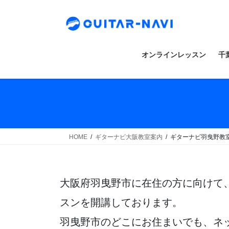
Skip
Skip
to
to
the
the
content
Navigation
オンラインレッスン
千
HOME
ギターナビ大阪教室案内
ギターナビ羽曳野教
大阪府羽曳野市に在住の方に向けて
スンを開講しております。
羽曳野市のどこにお住まいでも、ネ