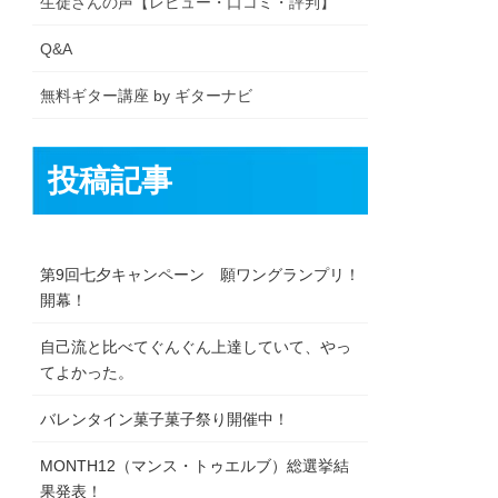
生徒さんの声【レビュー・口コミ・評判】
Q&A
無料ギター講座 by ギターナビ
投稿記事
第9回七夕キャンペーン 願ワングランプリ！
開幕！
自己流と比べてぐんぐん上達していて、やっ
てよかった。
バレンタイン菓子菓子祭り開催中！
MONTH12（マンス・トゥエルブ）総選挙結
果発表！