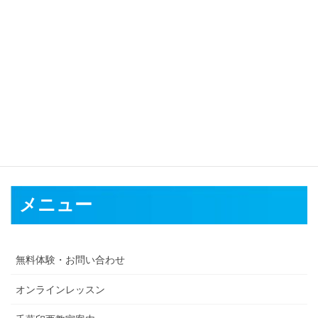
対応可能地域
徳島市
鳴門市
小松島市
阿南市
吉野川市
阿波市
美馬市
三好市
勝
浦郡
名東郡
名西郡
那賀郡
海部郡
メニュー
無料体験・お問い合わせ
オンラインレッスン