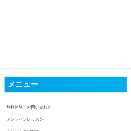
対応可能地域
那覇市
宜野湾市
石垣市
浦添市
名護市
糸満市
沖縄市
豊見城市
う
るま市
宮古島市
南城市
国頭郡
中頭郡
島尻郡
宮古郡
八重山郡
メニュー
無料体験・お問い合わせ
オンラインレッスン