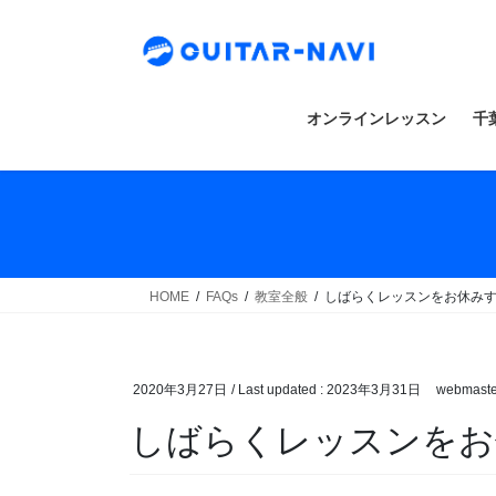
Skip
Skip
to
to
the
the
content
Navigation
オンラインレッスン
千
HOME
FAQs
教室全般
しばらくレッスンをお休み
2020年3月27日
/ Last updated :
2023年3月31日
webmaste
しばらくレッスンをお