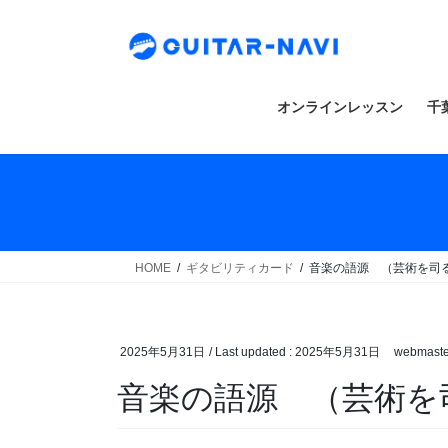
Skip
Skip
to
to
the
the
content
Navigation
オンラインレッスン
千
HOME
ギタビリティカード
音楽の語源 （芸術を司
2025年5月31日
/ Last updated :
2025年5月31日
webmaste
音楽の語源 （芸術を