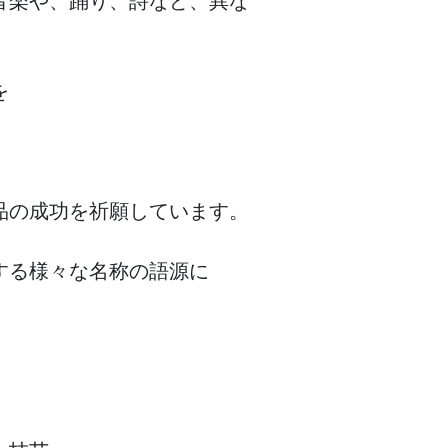
楽や、踊り、詩など、異な





の成功を祈願しています。

る様々な名称の語源に
