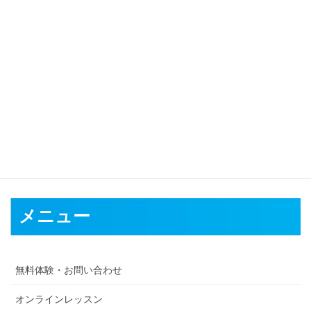
対応可能地域
仙台市
石巻市
塩竈市
気仙沼市
白石市
名取市
角田市
多賀城市
岩
沼市
登米市
栗原市
東松島市
大崎市
富谷市
刈田郡
柴田郡
伊具郡
亘理郡
宮城郡
黒川郡
加美郡
遠田郡
牡鹿郡
本吉郡
メニュー
無料体験・お問い合わせ
オンラインレッスン