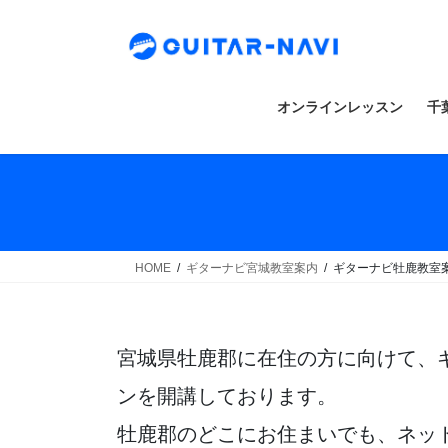
Skip
Skip
to
to
the
the
content
Navigation
オンラインレッスン
千
HOME
ギターナビ宮城教室案内
ギターナビ牡鹿教室
宮城県牡鹿郡に在住の方に向けて、
ンを開講しております。
牡鹿郡のどこにお住まいでも、ネッ