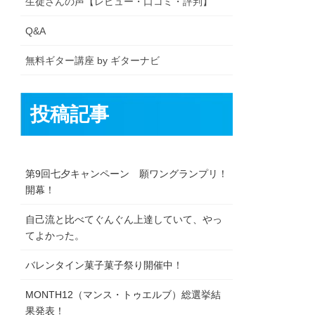
生徒さんの声【レビュー・口コミ・評判】
Q&A
無料ギター講座 by ギターナビ
投稿記事
第9回七夕キャンペーン 願ワングランプリ！
開幕！
自己流と比べてぐんぐん上達していて、やっ
てよかった。
バレンタイン菓子菓子祭り開催中！
MONTH12（マンス・トゥエルブ）総選挙結
果発表！