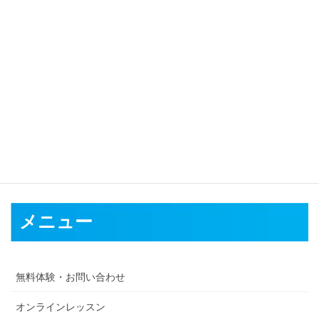
対応可能地域
仙台市
石巻市
塩竈市
気仙沼市
白石市
名取市
角田市
多賀城市
岩
沼市
登米市
栗原市
東松島市
大崎市
富谷市
刈田郡
柴田郡
伊具郡
亘理郡
宮城郡
黒川郡
加美郡
遠田郡
牡鹿郡
本吉郡
メニュー
無料体験・お問い合わせ
オンラインレッスン