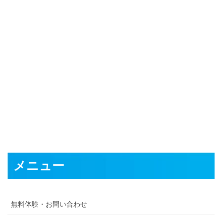
対応可能地域
福島市
会津若松市
郡山市
いわき市
白河市
須賀川市
喜多方市
相
馬市
二本松市
田村市
南相馬市
伊達市
本宮市
伊達郡
安達郡
岩瀬
郡
南会津郡
耶麻郡
河沼郡
大沼郡
西白河郡
東白川郡
石川郡
田村
郡
双葉郡
相馬郡
メニュー
無料体験・お問い合わせ