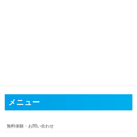
対応可能地域
福島市
会津若松市
郡山市
いわき市
白河市
須賀川市
喜多方市
相
馬市
二本松市
田村市
南相馬市
伊達市
本宮市
伊達郡
安達郡
岩瀬
郡
南会津郡
耶麻郡
河沼郡
大沼郡
西白河郡
東白川郡
石川郡
田村
郡
双葉郡
相馬郡
メニュー
無料体験・お問い合わせ