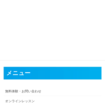
対応可能地域
京都市
福知山市
舞鶴市
綾部市
宇治市
宮津市
亀岡市
城陽市
向日
市
長岡京市
八幡市
京田辺市
京丹後市
南丹市
木津川市
乙訓郡
久
世郡
綴喜郡
相楽郡
船井郡
与謝郡
メニュー
無料体験・お問い合わせ
オンラインレッスン