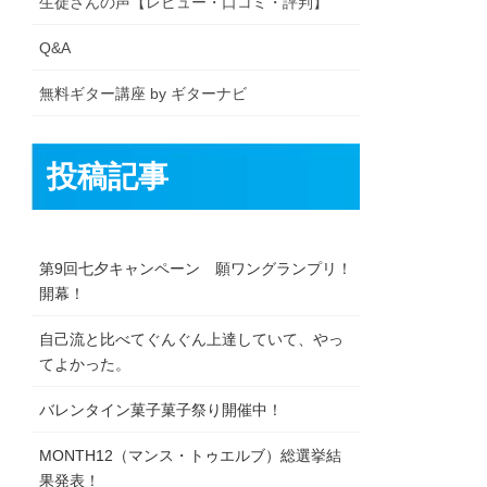
生徒さんの声【レビュー・口コミ・評判】
Q&A
無料ギター講座 by ギターナビ
投稿記事
第9回七夕キャンペーン 願ワングランプリ！
開幕！
自己流と比べてぐんぐん上達していて、やっ
てよかった。
バレンタイン菓子菓子祭り開催中！
MONTH12（マンス・トゥエルブ）総選挙結
果発表！