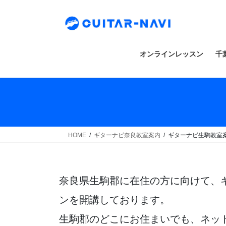
Skip
Skip
to
to
the
the
content
Navigation
オンラインレッスン
千
HOME
ギターナビ奈良教室案内
ギターナビ生駒教室
奈良県生駒郡に在住の方に向けて、
ンを開講しております。
生駒郡のどこにお住まいでも、ネッ