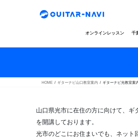
Skip
Skip
to
to
the
the
content
Navigation
オンラインレッスン
千
HOME
ギターナビ山口教室案内
ギターナビ光教室案
山口県光市に在住の方に向けて、ギ
を開講しております。
光市のどこにお住まいでも、ネット