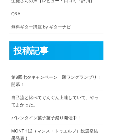
生徒さんの声【レビュー・口コミ・評判】
Q&A
無料ギター講座 by ギターナビ
投稿記事
第9回七夕キャンペーン 願ワングランプリ！
開幕！
自己流と比べてぐんぐん上達していて、やっ
てよかった。
バレンタイン菓子菓子祭り開催中！
MONTH12（マンス・トゥエルブ）総選挙結
果発表！