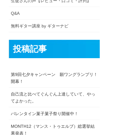
生徒さんの声【レビュー・口コミ・評判】
Q&A
無料ギター講座 by ギターナビ
投稿記事
第9回七夕キャンペーン 願ワングランプリ！
開幕！
自己流と比べてぐんぐん上達していて、やっ
てよかった。
バレンタイン菓子菓子祭り開催中！
MONTH12（マンス・トゥエルブ）総選挙結
果発表！