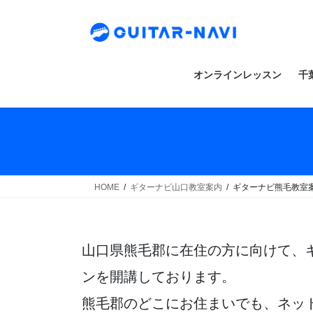
Skip
Skip
to
to
the
the
content
Navigation
オンラインレッスン
千
HOME
ギターナビ山口教室案内
ギターナビ熊毛教室
山口県熊毛郡に在住の方に向けて、
ンを開講しております。
熊毛郡のどこにお住まいでも、ネッ