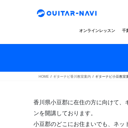
Skip
Skip
to
to
the
the
content
Navigation
オンラインレッスン
千
HOME
ギターナビ香川教室案内
ギターナビ小豆教室
香川県小豆郡に在住の方に向けて、
ンを開講しております。
小豆郡のどこにお住まいでも、ネッ