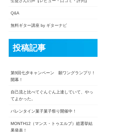
生徒さんの声【レビュー・口コミ・評判】
Q&A
無料ギター講座 by ギターナビ
投稿記事
第9回七夕キャンペーン 願ワングランプリ！
開幕！
自己流と比べてぐんぐん上達していて、やっ
てよかった。
バレンタイン菓子菓子祭り開催中！
MONTH12（マンス・トゥエルブ）総選挙結
果発表！