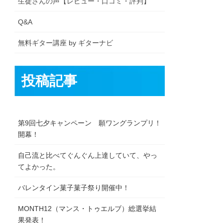
生徒さんの声【レビュー・口コミ・評判】
Q&A
無料ギター講座 by ギターナビ
投稿記事
第9回七夕キャンペーン 願ワングランプリ！
開幕！
自己流と比べてぐんぐん上達していて、やっ
てよかった。
バレンタイン菓子菓子祭り開催中！
MONTH12（マンス・トゥエルブ）総選挙結
果発表！