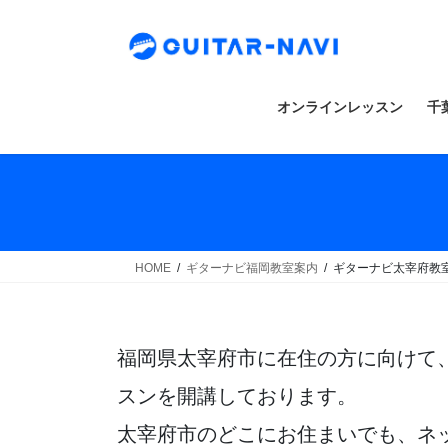
Skip
Skip
to
to
the
the
content
Navigation
オンラインレッスン
千
HOME
ギターナビ福岡教室案内
ギターナビ太宰府教
福岡県太宰府市に在住の方に向けて
スンを開講しております。
太宰府市のどこにお住まいでも、ネ