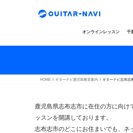
Skip
Skip
to
to
the
the
content
Navigation
オンラインレッスン
千
HOME
ギターナビ鹿児島教室案内
ギターナビ志布志
鹿児島県志布志市に在住の方に向け
ッスンを開講しております。
志布志市のどこにお住まいでも、ネ