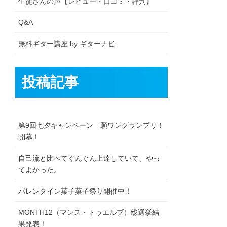
生徒さんの声【レビュー・口コミ・評判】
Q&A
無料ギター講座 by ギターナビ
投稿記事
第9回七夕キャンペーン 願ワングランプリ！
開幕！
自己流と比べてぐんぐん上達していて、やっ
てよかった。
バレンタイン菓子菓子祭り開催中！
MONTH12（マンス・トゥエルブ）総選挙結
果発表！